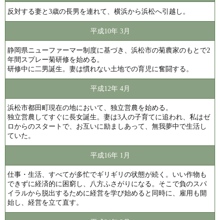
反対する妻と3歳の長男を連れて、横浜から浜松へ引越し。
平成10年 3月
静岡県ニューファーマー制度に基づき、浜松市の菊農家のもとで2
年間スプレー菊研修を始める。
研修中に二男誕生。妻は慣れない土地での育児に奮闘する。
平成12年 4月
浜松市都田町現在の地において、独立営農を始める。
独立営農してすぐに長女誕生。妻は3人の子育てに追われ、私はゼ
ロからのスタートで、お互いに励ましあって、無我夢中で生活し
ていた。
平成16年 1月
仕事・生活、すべてが多忙でギリギリの状態が続く。いい作物も
できずに経済的に困窮し、八方ふさがりになる。そこで負のスパ
イラルから脱出するために経営を学び始めると同時に、雇用も開
始し、経営を立て直す。