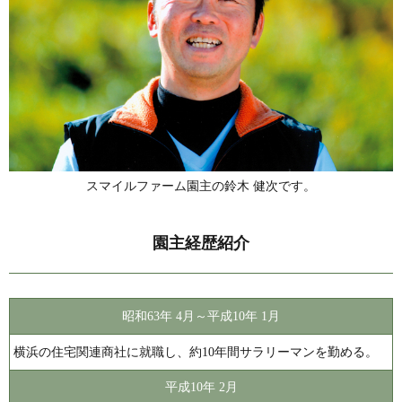
スマイルファーム園主の
鈴木 健次です。
園主経歴紹介
昭和63年 4月～平成10年 1月
横浜の住宅関連商社に就職し、約10年間サラリーマンを勤める。
平成10年 2月