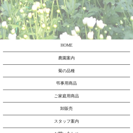
HOME
農園案内
菊の品種
弔事用商品
ご家庭用商品
卸販売
スタッフ案内